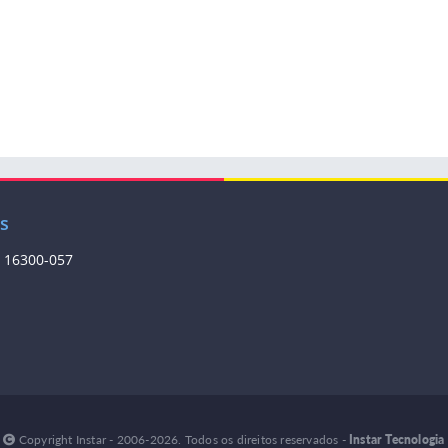
is
: 16300-057
Copyright Instar - 2006-2026. Todos os direitos reservados -
Instar Tecnologia