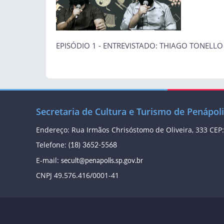
EPISÓDIO 1 - ENTREVISTADO: THIAGO TONELLO
Secretaria de Cultura e Turismo de Penápol
Endereço: Rua Irmãos Chrisóstomo de Oliveira, 333 CEP
Telefone:
(18) 3652-5568
E-mail:
secult@penapolis.sp.gov.br
CNPJ 49.576.416/0001-41