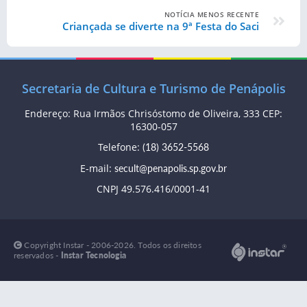
NOTÍCIA MENOS RECENTE
Criançada se diverte na 9ª Festa do Saci
Secretaria de Cultura e Turismo de Penápolis
Endereço: Rua Irmãos Chrisóstomo de Oliveira, 333 CEP:
16300-057
Telefone:
(18) 3652-5568
E-mail:
secult@penapolis.sp.gov.br
CNPJ 49.576.416/0001-41
Copyright Instar - 2006-2026. Todos os direitos
reservados -
Instar Tecnologia